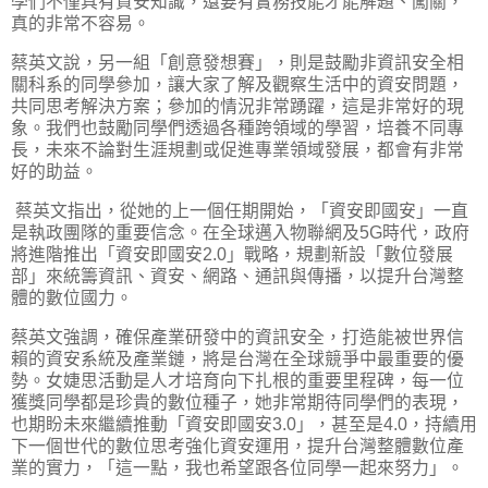
學們不僅具有資安知識，還要有實務技能才能解題、闖關，
真的非常不容易。
蔡英文說，另一組「創意發想賽」，則是鼓勵非資訊安全相
關科系的同學參加，讓大家了解及觀察生活中的資安問題，
共同思考解決方案；參加的情況非常踴躍，這是非常好的現
象。我們也鼓勵同學們透過各種跨領域的學習，培養不同專
長，未來不論對生涯規劃或促進專業領域發展，都會有非常
好的助益。
蔡英文指出，從她的上一個任期開始，「資安即國安」一直
是執政團隊的重要信念。在全球邁入物聯網及5G時代，政府
將進階推出「資安即國安2.0」戰略，規劃新設「數位發展
部」來統籌資訊、資安、網路、通訊與傳播，以提升台灣整
體的數位國力。
蔡英文強調，確保產業研發中的資訊安全，打造能被世界信
賴的資安系統及產業鏈，將是台灣在全球競爭中最重要的優
勢。女婕思活動是人才培育向下扎根的重要里程碑，每一位
獲獎同學都是珍貴的數位種子，她非常期待同學們的表現，
也期盼未來繼續推動「資安即國安3.0」，甚至是4.0，持續用
下一個世代的數位思考強化資安運用，提升台灣整體數位產
業的實力，「這一點，我也希望跟各位同學一起來努力」。