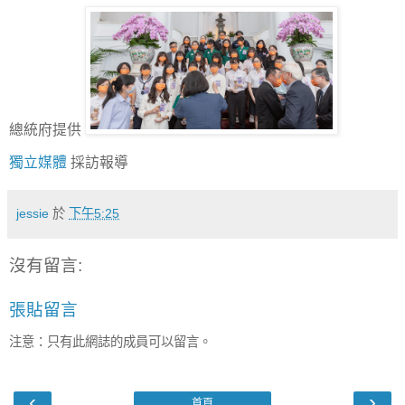
總統府提供
獨立媒體
採訪報導
jessie
於
下午5:25
沒有留言:
張貼留言
注意：只有此網誌的成員可以留言。
‹
›
首頁