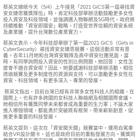
蔡英文總統今天（5/4）上午接見「2021 GiCS第一屆尋找資
安女婕思獲獎隊伍」時，肯定科技部舉辦活動鼓勵更多女性
投入資安及科技領域，並強調邁入物聯網及5G時代，政府將
持續推動「資安即國安」戰略，打造受世界信賴的資安系統
及產業鏈，提升台灣數位產業實力。
蔡英文表示，今年科技部舉辦了第一屆2021 GiCS（Girls in
CyberSecurity）尋找資安女婕思競賽，這個活動非常有意
義。去年11月她和台灣資安戰隊及高中資安社團見面，當
時，有同學詢問投入資安的性別比例問題，她回答：女性怎
麼會不適合資安呢？因此，她要感謝科技部舉辦活動，相信
透過競賽及更多制度性的資源與支持，可以激勵更多女性在
資安、科技領域，有更多深入、專業的發展。
蔡英文指出，目前台灣已經有非常多女性科技人的組織，在
國際上，也有許多跨國的女科技人聯絡網及相關國際會議。
她相信所有獲獎同學未來都會成為重要的生力軍；不論大家
進入哪個領域，都能勇於突破既有框架，帶來嶄新創意，促
進更多重要的科技發展。
蔡英文提到，這次在「資安闖天關」競賽當中，運用自駕車
結合VR設計關卡，這也是政府目前的重點發展方向。獲獎同