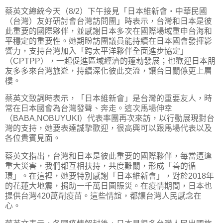
蔡英文總統今天（8/2）下午接見「日本維新會‧中華民國
（台灣）友好研討會台灣訪問團」時表示，台灣和日本是彼
此重要的國際夥伴，並感謝日本多次在國際場域重申台海和
平穩定的重要性。她期盼訪團議員能持續在日本國會發揮影
響力，支持台灣加入「跨太平洋夥伴全面進步協定」
（CPTPP），一起促進區域經濟的蓬勃發展；也歡迎日本朋
友多多來台灣旅遊，持續深化彼此交流，讓台日關係更上層
樓。
蔡英文致詞時表示，「日本維新會」是台灣的重要友人，時
常在日本國會為台灣發聲、奔走。這次馬場伸幸
（BABA,NOBUYUKI）代表率團再次來訪，以行動展現對台
灣的支持，她要表達誠摯歡迎，很高興可以跟馬場代表以及
各位貴賓見面。
蔡英文指出，台灣和日本是彼此重要的國際夥伴，每當遭逢
重大災害，我們都互相扶持，共度難關，形成「善的循
環」。在這裡，她要特別感謝「日本維新會」，對於2018年
的花蓮大地震，捐助一千萬日圓賑災。在疫情期間，日本也
提供台灣420萬劑疫苗。這些情誼，都讓台灣人民感念在
心。