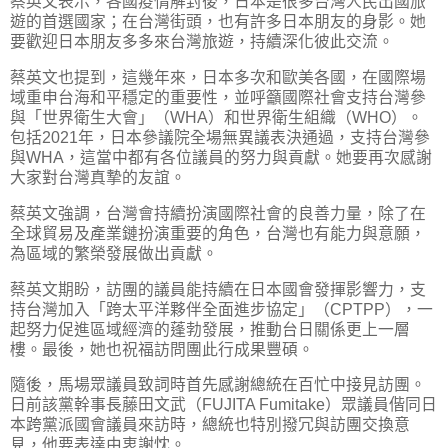
蔡英文表示，各國疫情解封後，日本是很多台灣人民出國旅
遊的首選國家；在台灣街頭，也有許多日本朋友的身影。她
要歡迎日本朋友多多來台灣旅遊，持續深化彼此交流。
蔡英文也提到，這幾年來，日本多次和歐美各國，在國際場
域重申台海和平穩定的重要性，並呼籲國際社會支持台灣參
與「世界衛生大會」（WHA）和世界衛生組織（WHO）。
包括2021年，日本參議院全場無異議表決通過，支持台灣參
與WHA，這當中都有各位議員的努力與貢獻。她要再次感謝
大家對台灣真摯的友誼。
蔡英文強調，台灣會持續扮演國際社會的良善力量，除了在
全球貿易及產業鏈扮演重要的角色，台灣也有能力與意願，
為區域的繁榮發展做出貢獻。
蔡英文期盼，訪團的議員能持續在日本國會發揮影響力，支
持台灣加入「跨太平洋夥伴全面進步協定」（CPTPP），一
起努力促進區域經濟的蓬勃發展，推動台日關係更上一層
樓。最後，她也祝福訪問團此行成果豐碩。
隨後，馬場眾議員致詞時首先感謝總統在百忙中接見訪團。
日前該黨幹事長藤田文武（FUJITA Fumitake）眾議員偕同日
本跨黨派國會議員來訪時，總統也特別撥冗與訪團交換意
見，他要表達由衷謝忱。