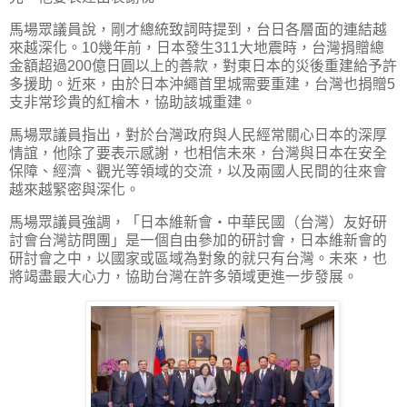
馬場眾議員說，剛才總統致詞時提到，台日各層面的連結越
來越深化。10幾年前，日本發生311大地震時，台灣捐贈總
金額超過200億日圓以上的善款，對東日本的災後重建給予許
多援助。近來，由於日本沖繩首里城需要重建，台灣也捐贈5
支非常珍貴的紅檜木，協助該城重建。
馬場眾議員指出，對於台灣政府與人民經常關心日本的深厚
情誼，他除了要表示感謝，也相信未來，台灣與日本在安全
保障、經濟、觀光等領域的交流，以及兩國人民間的往來會
越來越緊密與深化。
馬場眾議員強調，「日本維新會‧中華民國（台灣）友好研
討會台灣訪問團」是一個自由參加的研討會，日本維新會的
研討會之中，以國家或區域為對象的就只有台灣。未來，也
將竭盡最大心力，協助台灣在許多領域更進一步發展。