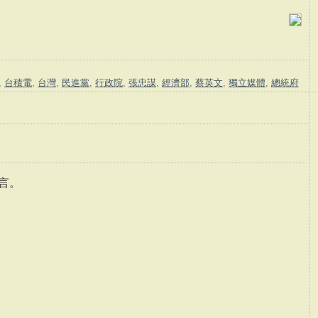
,
台積電
,
台灣
,
民進黨
,
行政院
,
張忠謀
,
經濟部
,
蔡英文
,
獨立媒體
,
總統府
言。