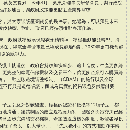
。 蔡英文提到，今年3月，吳東亮理事長帶領會員，與行政院
出許多建言，讓政府政策能更貼近產業界需求。
會，與大家談談產業關切的幾件事。她認為，可以預見未來
、數位轉型。對此，政府已經持續推動各項作為。
以來，政府就積極展現減碳永續精神，積極推動能源轉型、持
到現在，綠電全年發電量已經成長超過5倍，2030年更有機會超
國際的競爭力。
慢慢上軌道後，政府會持續加快腳步、追上進度，生產更多綠
計更完整的綠電信保機制及交易平台，讓更多企業可以購買綠
勢，「歐盟碳邊境調整機制」（CBAM）的施行以及全球
已經不再只是道德倡議，而成為真實的貿易議題及供應鏈要
》子法以及針對碳盤查、碳權的認證和抵換等12項子法，都
斷地溝通，讓該制度的建立過程更順利。國發會與證交所已經
將會逐步完備碳交易機制。希望透過這樣的制度，激發各界投
政府除了會以「以大帶小」、「先大後小」的方式推動淨零轉