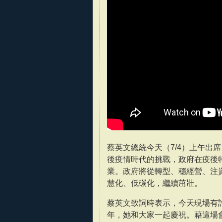
蔡英文總統今天（7/4）上午出
後疫情時代的挑戰，政府在疫後特
業。政府將從轉型、穩經營、注
慧化、低碳化，繼續茁壯。
蔡英文致詞時表示，今天現場有許
年，她和大家一起慶祝。藉這場