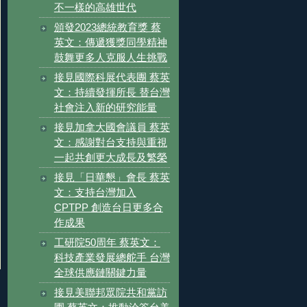
不一樣的高雄世代
頒發2023總統教育獎 蔡
英文：傳遞獲獎同學精神
鼓舞更多人克服人生挑戰
接見國際科展代表團 蔡英
文：持續發揮所長 替台灣
社會注入新的研究能量
接見加拿大國會議員 蔡英
文：感謝對台支持與重視
一起共創更大成長及繁榮
接見「日華懇」會長 蔡英
文：支持台灣加入
CPTPP 創造台日更多合
作成果
工研院50周年 蔡英文：
科技產業發展總舵手 台灣
全球供應鏈關鍵力量
接見美聯邦眾院共和黨訪