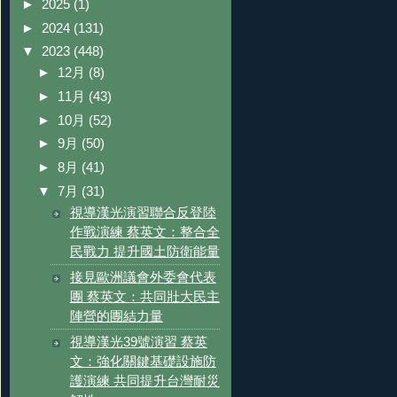
►
2025
(1)
►
2024
(131)
▼
2023
(448)
►
12月
(8)
►
11月
(43)
►
10月
(52)
►
9月
(50)
►
8月
(41)
▼
7月
(31)
視導漢光演習聯合反登陸
作戰演練 蔡英文：整合全
民戰力 提升國土防衛能量
接見歐洲議會外委會代表
團 蔡英文：共同壯大民主
陣營的團結力量
視導漢光39號演習 蔡英
文：強化關鍵基礎設施防
護演練 共同提升台灣耐災