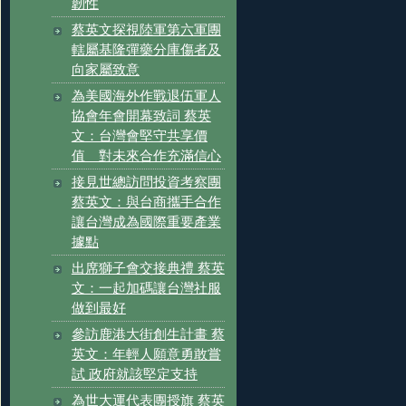
韌性
蔡英文探視陸軍第六軍團
轄屬基隆彈藥分庫傷者及
向家屬致意
為美國海外作戰退伍軍人
協會年會開幕致詞 蔡英
文：台灣會堅守共享價
值 對未來合作充滿信心
接見世總訪問投資考察團
蔡英文：與台商攜手合作
讓台灣成為國際重要產業
據點
出席獅子會交接典禮 蔡英
文：一起加碼讓台灣社服
做到最好
參訪鹿港大街創生計畫 蔡
英文：年輕人願意勇敢嘗
試 政府就該堅定支持
為世大運代表團授旗 蔡英