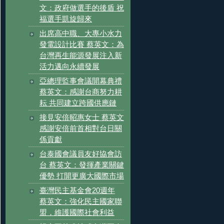
文：政府做選手的後盾 祝
福選手凱旋歸來
出席高中職、大專小水力
發電設計比賽 蔡英文：為
台灣再生能源發展注入新
活力邁向永續發展
亞總理監事會議開幕典禮
蔡英文：感謝台商努力耕
耘 共同建立跨國供應鏈
接見安倍昭惠女士 蔡英文
感謝安倍前首相對台日關
係貢獻
台泰國會議員友好協會訪
台 蔡英文：發揮產業關鍵
優勢 打開更廣大國際市場
臺灣民主基金會20週年
蔡英文：強化民主國家聯
盟，維護國際社會利益