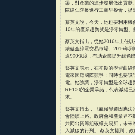
梁，對產業的進步發展做出貢獻
陳建仁院長進行工商早餐會，提
蔡英文說，今天，她也要利用機
10年的產業趨勢就是淨零轉型
蔡英文指出，從她2016年上任
續健全綠電交易市場。2016年
過900億度，有助企業提升綠色
蔡英文表示，在初期的學習曲線
電來因應國際競爭；同時也要設
電。她強調，淨零轉型是全球趨
RE100的企業承諾，代表減碳
求。
蔡英文指出，《氣候變遷因應法
會陸續上路。政府會和產業界不
共同出資籌組碳權交易所，未來
入減碳的行列。 蔡英文提到，