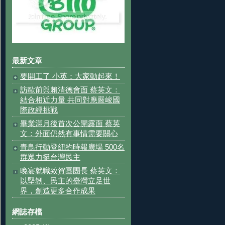
最新文章
要開工了 小英：大家動起來！
訪歐前與賴清德會面 蔡英文：
結合相近力量 共同對應嚴峻國
際政經挑戰
畢業滿月後首次公開露面 蔡英
文：外面仍然有事情需要關心
青鳥行動登紐約時報廣場 500名
群眾力挺台灣民主
晚宴就職致賀團團長 蔡英文：
以堅韌、民主的臺灣立足世
界，創造更多合作成果
網誌存檔