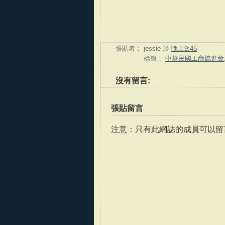
張貼者：
jessie
於
晚上9:45
標籤：
中華民國工商協進會
沒有留言:
張貼留言
注意：只有此網誌的成員可以留