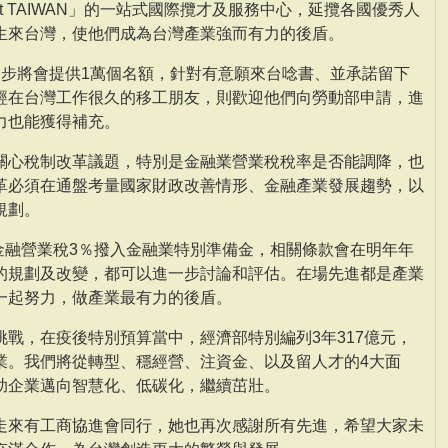
nt TAIWAN」的一站式國際攬才及服務中心，延攬各國優秀人
生來台灣，使他們成為台灣產業強而有力的後盾。
初步將會提供1萬個名額，針對有意願來台唸書、並承諾留下
經在台灣工作很久的移工朋友，則歡迎他們向勞動部申請，進
力也能獲得補充。
關心稅制改革議題，特別是金融業營業稅稅率是否能調降，也
革必須在通盤考量國家財政改善情形、金融產業發展趨勢，以
規劃。
，金融營業稅3％撥入金融業特別準備金，相關條款會在明年年
的規劃及改變，都可以進一步討論和評估。在場先進都是產業
一起努力，做產業最有力的後盾。
戰，在疫後特別預算當中，經濟部特別編列3年317億元，
業。我們將從轉型、穩經營、注資金、以及留人才的4大面
助企業邁向智慧化、低碳化，繼續茁壯。
走來有工商協進會同行，她也再次感謝所有先進，希望大家未