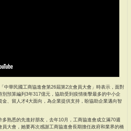
席「中華民國工商協進會第26屆第2次會員大會」時表示，面對
別預算編列3年317億元，協助受到疫情衝擊最多的中小企
資金、留人才4大面向，為企業提供支持，盼協助企業邁向智
多熟悉的先進好朋友，去年10月，工商協進會成立滿70週
會員大會，她要再次感謝工商協進會長期擔任政府和業界的橋