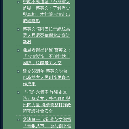
視察不義遺址「台灣軍人
監獄」蔡英文：了解歷史
與真相，才能讓台灣走出
威權陰影
蔡英文陪同巴拉圭總統當
選人貝尼亞伉儷參訪審計
新村
獵風者衛星起運 蔡英文：
「台灣製造」不僅能站上
國際，也能飛向太空
建交66週年 蔡英文盼台
巴為雙方人民創造更多合
作成果
「打詐六個不 詐騙走無
路」蔡英文：整合政府與
民間力量 持續調整打詐政
策守護社會安全
參訪鹽一市場 蔡英文讚賞
「青銀共市」 盼共創下個