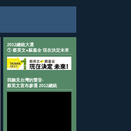
2012總統大選
① 蔡英文●蘇嘉全 現在決定未來
我聽見台灣的聲音-
蔡英文宣布參選 2012總統