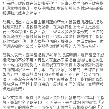
括宗教少數族群在緬甸遭受迫害、阿富汗女性自殺人數在塔
利班掌權後攀升，以及中國政府對反新冠肺炎封城措施的白
紙運動示威者之壓制。
蔡英文指出，在威權主義興起的時代，獨裁者與錯假訊息攻
勢越來越多，各位身為記者，在揭露真相上比以往更為重
要。透過寫作、攝影、影片、聲音及多媒體等形式，各位的
勇氣與努力不僅鼓舞著我們，也喚起國際社會的關注，促使
我們採取行動，應處這些迫切的人權議題。更重要的是，你
們透過揭露不公義，為那些你們所報導的人們帶來希望。
蔡英文表示，臺灣經過將近40年的戒嚴時期，我們經歷了威
權統治的不公不義，有些人甚至為了媒體自由犧牲自己的生
命。藉由我們的努力，臺灣現在在新聞自由方面被評比為最
自由的國家之一。在今年「自由之家」公布的「全球自由度
報告」中，臺灣於滿分100分中獲得94分。在「公民自由」
項下，臺灣在言論與信仰自由方面獲得滿分。我們的新聞媒
體被評為「整體上是自由的，反映出不同的觀點，並積極報
導政府政策。」
蔡英文提到，根據《經濟學人資訊社》發布的2023年民主指
數，臺灣排名全球第10，亞洲第一，是全球24個被評為「全
面民主」的國家之一。而在今年無國界記者組織發布的「全