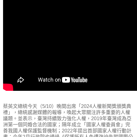
蔡英文總統今天（5/10）晚間出席「2024人權新聞獎頒獎典
禮」，總統感謝媒體的報導，喚起大眾關注許多重要的人權
議題。並表示，臺灣持續致力強化人權，2019年臺灣成為亞
洲第一個同婚合法的國家；隔年成立「國家人權委員會」完
善我國人權保護監督機制；2022年提出首部國家人權行動計
畫；今年2月行政院也通過《保護所有人免遭強迫失蹤國際公