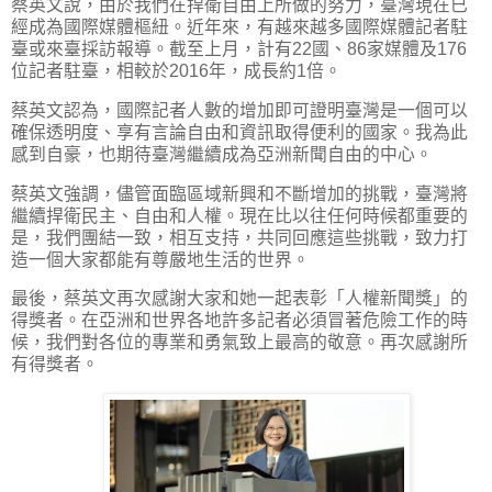
蔡英文說，由於我們在捍衛自由上所做的努力，臺灣現在已
經成為國際媒體樞紐。近年來，有越來越多國際媒體記者駐
臺或來臺採訪報導。截至上月，計有22國、86家媒體及176
位記者駐臺，相較於2016年，成長約1倍。
蔡英文認為，國際記者人數的增加即可證明臺灣是一個可以
確保透明度、享有言論自由和資訊取得便利的國家。我為此
感到自豪，也期待臺灣繼續成為亞洲新聞自由的中心。
蔡英文強調，儘管面臨區域新興和不斷增加的挑戰，臺灣將
繼續捍衛民主、自由和人權。現在比以往任何時候都重要的
是，我們團結一致，相互支持，共同回應這些挑戰，致力打
造一個大家都能有尊嚴地生活的世界。
最後，蔡英文再次感謝大家和她一起表彰「人權新聞獎」的
得獎者。在亞洲和世界各地許多記者必須冒著危險工作的時
候，我們對各位的專業和勇氣致上最高的敬意。再次感謝所
有得獎者。