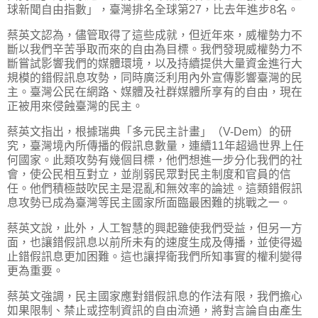
球新聞自由指數」，臺灣排名全球第27，比去年進步8名。
蔡英文認為，儘管取得了這些成就，但近年來，威權勢力不
斷以我們辛苦爭取而來的自由為目標。我們發現威權勢力不
斷嘗試影響我們的媒體環境，以及持續提供大量資金進行大
規模的錯假訊息攻勢，同時廣泛利用內外宣傳影響臺灣的民
主。臺灣公民在網路、媒體及社群媒體所享有的自由，現在
正被用來侵蝕臺灣的民主。
蔡英文指出，根據瑞典「多元民主計畫」（V-Dem）的研
究，臺灣境內所傳播的假訊息數量，連續11年超過世界上任
何國家。此類攻勢有幾個目標，他們想進一步分化我們的社
會，使公民相互對立，並削弱民眾對民主制度和官員的信
任。他們積極鼓吹民主是混亂和無效率的論述。這類錯假訊
息攻勢已成為臺灣等民主國家所面臨最困難的挑戰之一。
蔡英文說，此外，人工智慧的興起雖使我們受益，但另一方
面，也讓錯假訊息以前所未有的速度生成及傳播，並使得遏
止錯假訊息更加困難。這也讓捍衛我們所知事實的權利變得
更為重要。
蔡英文強調，民主國家應對錯假訊息的作法有限，我們擔心
如果限制、禁止或控制資訊的自由流通，將對言論自由產生