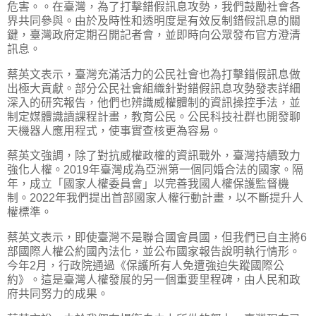
危害。。在臺灣，為了打擊錯假訊息攻勢，我們鼓勵社會各
界共同參與。由於及時性和透明度是有效反制錯假訊息的關
鍵，臺灣政府定期召開記者會，並即時向公眾發布官方澄清
訊息。
蔡英文表示，臺灣充滿活力的公民社會也為打擊錯假訊息做
出極大貢獻。部分公民社會組織針對錯假訊息攻勢發表詳細
深入的研究報告，他們也辨識威權體制的資訊操控手法，並
制定媒體識讀課程計畫，教育公民。公民科技社群也開發聊
天機器人應用程式，使事實查核更為容易。
蔡英文強調，除了對抗威權政權的資訊戰外，臺灣持續致力
強化人權。2019年臺灣成為亞洲第一個同婚合法的國家。隔
年，成立「國家人權委員會」以完善我國人權保護監督機
制。2022年我們提出首部國家人權行動計畫，以不斷提升人
權標準。
蔡英文表示，即使臺灣不是聯合國會員國，但我們已自主將6
部國際人權公約國內法化，並公布國家報告說明執行情形。
今年2月，行政院通過《保護所有人免遭強迫失蹤國際公
約》。這是臺灣人權發展的另一個重要里程碑，由人民和政
府共同努力的成果。