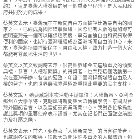
約》，這是臺灣人權發展的另一個重要里程碑，是人民和政
府共同努力的成果。
蔡英文表示，臺灣現在在新聞自由方面被評比為最自由的國
家之一，已經成為國際媒體樞紐，國際記者人數的增加即可
證明臺灣是一個可以確保透明度、享有言論自由和資訊取得
便利的國家，也期待臺灣繼續成為亞洲新聞自由的中心。未
來，臺灣將持續捍衛民主、自由和人權，致力打造一個大家
都能有尊嚴地生活的世界。
蔡英文以英文致詞時表示，很高興參加今天這項重要的頒獎
典禮，恭喜「人權新聞獎」的得獎者，也樂見這個活動第一
次在臺灣舉辦。各位的蒞臨，印證了臺灣捍衛媒體自由及人
權的努力，也向世界展現臺灣極為重視此重要的民主支柱。
蔡英文說， 她要感謝本次活動主辦單位：人權觀察、亞利桑
那州立大學華特・克朗凱特新聞與大眾傳播學院、泰國與台
灣外國記者會，以及雷諾茲商業新聞中心。我對各位承擔維
護此獎項的重要使命表示讚賞，尤其在記者們正面臨空前壓
力及打壓之際。
蔡英文表示，首先，要恭喜「人權新聞獎」的所有得獎者。
也感謝各位的報導，喚起大眾關注許多重要的人權議題。包