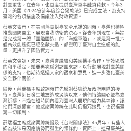
對臺軍售，在去年，也首度提供臺灣軍事融資貸款。今年3
月，美國《2024會計年度綜合撥款法》已完成立法，為支持
臺灣的各項措施及倡議注入財政資源。
蔡英文表示，在美國落實對臺安全承諾的同時，臺灣也積極
推動國防自主，展現自我防衛的決心。從去年到現在，無論
是完成第一艘「國艦國造」的「海鯤軍艦」，或是第一批六
艘高效能艦艇已經全數交艦，都證明了臺灣自主造艦的能
量，更提升了國防實力。
蔡英文強調，未來，臺灣會繼續和美國攜手合作，守護區域
的和平穩定。她要再次感謝訪團來訪，以行動展現對臺美關
係的支持，也期待透過大家的觀察和意見，進一步強化臺美
安全夥伴關係。
隨後，薛瑞福主席致詞時首先感謝蔡總統及政府團隊的接
待。臺灣近日發生地震造成災情以來，他們持續關心並為臺
灣祈禱，不過在短時間內看到臺灣人展現的毅力與精神，讓
他們深感振奮。他感謝蔡總統在此時仍撥冗接見，也祝福臺
灣一切順利。
薛瑞福主席感謝蔡總統提及《台灣關係法》45周年，有些人
認為該法是因應情勢而誕生的類條約，實際上，這是臺美進