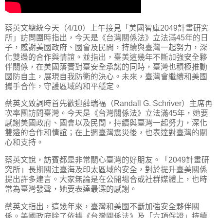
蔡英文總統今天（4/10）上午接見「美國智庫2049計畫研究
所」訪問團時指出，今天是《台灣關係法》立法滿45年的日
子，感謝美國政府、國會及民間，持續與臺灣一起努力，深
化雙邊的合作與情誼。並指出，臺美這幾年不斷加強安全夥
伴關係，在美國落實對臺安全承諾的同時，臺灣也積極推動
國防自主，展現自我防衛的決心。未來，臺灣會繼續和美國
攜手合作，守護區域的和平穩定。
蔡英文致詞時首先歡迎薛瑞福（Randall G. Schriver）主席再
次率團訪問臺灣。今天是《台灣關係法》立法滿45年，她要
感謝美國政府、國會以及民間，持續與臺灣一起努力，深化
雙邊的合作和情誼；在上週臺灣震災後，也表達對臺灣的關
心和支持。
蔡英文說，訪賓都是非常關心臺灣的好朋友。「2049計畫研
究所」長期關注臺海及印太區域的安全，對於提升臺美關係
提出許多建言。大家無論是在公開場合或社群媒體上，也時
常為臺灣發聲，她要表達最深的感謝。
蔡英文指出，這幾年來，臺灣和美國不斷加強安全夥伴關
係。美國政府除了依據《台灣關係法》及「六項保證」持續