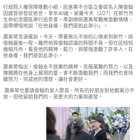
行政院人權保障推動小組、民進黨不分區立委提名人陳俊翰
因感冒併發症逝世，享年40歲。家屬今天（2/27）在新竹市
生命紀念園區舉行追思會。準副總統蕭美琴難掩激動情緒，
語帶哽咽地說「在他身邊，我們是如此渺小」。
蕭美琴含淚著說，今天，帶著無比不捨的心情來到新竹，送
俊翰最後一程。雖然他與俊翰認識的時間不長，但在這短短
幾個月內，看見他的精神、毅力、與堅強激勵了許多人。在
他身邊，我們是如此渺小。
蕭美琴指出，俊翰永不放棄的精神、克服萬難的努力，以及
陳媽媽在他身上展現的愛，會不斷激勵我們；而我們也會持
續努力，完成他的理想，讓社會更好。
蕭美琴也要請俊翰的家人節哀，所有的好朋友對他都萬分不
捨，但他留給我們的，是更大的力量與啟發。