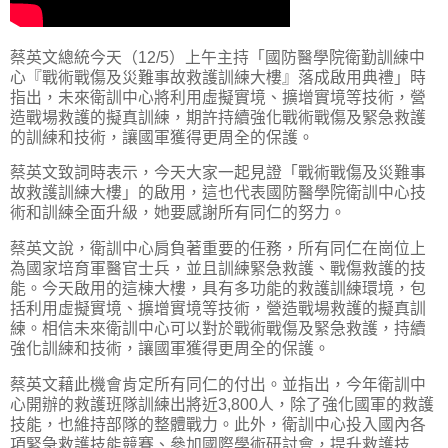
蔡英文總統今天（12/5）上午主持「國防醫學院衛勤訓練中
心『戰術戰傷及災難事故救護訓練大樓』落成啟用典禮」時
指出，未來衛訓中心將利用虛擬實境、擴增實境等技術，營
造戰場救護的擬真訓練，期許持續強化戰術戰傷及緊急救護
的訓練和技術，讓國軍獲得更周全的保護。
蔡英文致詞時表示，今天大家一起見證「戰術戰傷及災難事
故救護訓練大樓」的啟用，這也代表國防醫學院衛訓中心技
術和訓練全面升級，她要感謝所有同仁的努力。
蔡英文說，衛訓中心肩負著重要的任務，所有同仁在崗位上
為國家培育軍醫官士兵，並且訓練緊急救護、戰傷救護的技
能。今天啟用的這棟大樓，具有多功能的救護訓練環境，包
括利用虛擬實境、擴增實境等技術，營造戰場救護的擬真訓
練。相信未來衛訓中心可以對於戰術戰傷及緊急救護，持續
強化訓練和技術，讓國軍獲得更周全的保護。
蔡英文藉此機會肯定所有同仁的付出。並指出，今年衛訓中
心開辦的救護班隊訓練出將近3,800人，除了強化國軍的救護
技能，也維持部隊的整體戰力。此外，衛訓中心投入國內各
項緊急救護技能競賽、參加國際學術研討會，提升救護技