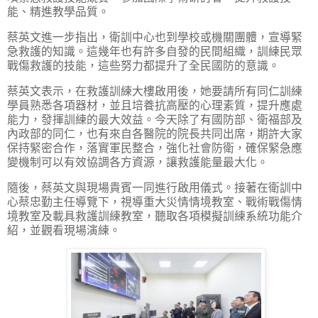
能、精進教學品質。
蔡英文進一步指出，衛訓中心也到學校或機關團體，宣導緊
急救護的知識。這幾年也有許多自發的民間組織，訓練民眾
戰傷救護的技能，這些努力都提升了全民國防的意識。
蔡英文表示，在救護訓練大樓啟用後，她要請所有同仁訓練
學員熟悉各項器材，並且培養抗高壓的心理素質，提升應處
能力，發揮訓練的最大效益。今天除了有國防部、衛福部及
內政部的同仁，也有來自各醫院的院長共同出席，期許大家
保持緊密合作，落實軍民整合，強化社會防衛，確保緊急應
變機制可以有效協調各方資源，讓救護能量最大化。
隨後，蔡英文與現場貴賓一同進行啟用儀式。接著在衛訓中
心蔡忠勤主任導覽下，視導重大災情情境教室、戰術戰傷情
境教室及載具救護訓練教室，聽取各項模擬訓練系統功能介
紹，並觀看現場演練。