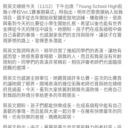
蔡英文總統今天（11/12）下午出席「Young School High街
舞小學校Vol.1賽事開幕式」時指出，明年巴黎奧運納入街舞
項目，國手從去年開始就緊鑼密鼓地訓練、賺取積分，很高
興看到今天的比賽從小學生開始扎根，希望以後也能有世界
金牌從今天的隊伍中誕生。她期盼，孩子們在成長過程中做
自己喜歡的事情，也感謝家長們的支持與陪伴，讓孩子在實
現夢想的路上，發揮更多潛能。
蔡英文致詞時表示，稍早欣賞了幾組同學們的表演，讓她有
感而發。她很羨慕會唱歌、跳舞的人，而且街舞是沒有年齡
限制的。同學們的表演非常精彩，相信評審老師們也面臨很
困難的選擇。
蔡英文也感謝主辦單位，她觀賞過許多比賽，這次的比賽真
的讓她開了眼界。開場表演的幾位街舞老師也曾與她在總統
府見過面，今天，看到大家依舊對跳舞充滿熱情，也將自己
對舞蹈的熱情分享給更多的年輕朋友。
蔡英文期盼，孩子們都能快樂成長，在成長過程中能有自己
喜歡的事情，而且能與大家一起分享。在擁有快樂童年的同
時，也有快樂的爸爸、媽媽和鄰居。
蔡英文指出，中正、萬華是臺北市非常有魅力的老社區，這