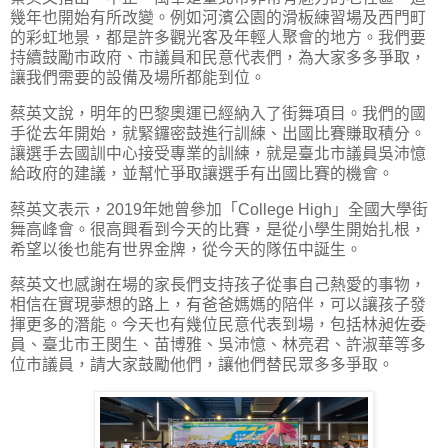
幾年也開始有所改變。例如河濱公園的滑板練習場及西門町
的彩虹地景，都是許多觀光客及年輕人聚會的地方。我們要
持續鼓勵市政府、市議員和民意代表們，為大家多多爭取，
讓我們需要的設備及場所都能到位。
蔡英文說，明年的巴黎奧運已經納入了街舞項目。我們的國
手從去年開始，就緊鑼密鼓進行訓練、出國比賽賺取積分。
讓選手去國訓中心接受專業的訓練，就是臺北市議員吳沛憶
給政府的建議，並幫忙爭取讓選手有出國比賽的機會。
蔡英文表示，2019年她曾參加「College High」全國大學街
舞高峰會。很高興看到今天的比賽，是從小學生開始扎根，
希望以後也能有世界金牌，從今天的隊伍中誕生。
蔡英文也感謝在場的家長們支持孩子從事自己熱愛的事物，
相信在實現夢想的路上，有爸爸媽媽的陪伴，可以讓孩子發
揮更多的潛能。今天也有幾位民意代表到場，包括林昶佐委
員、臺北市王閔生、苗博雅、吳沛憶、林亮君、許淑華等多
位市議員，請大家鼓勵他們，讓他們替民眾多多爭取。