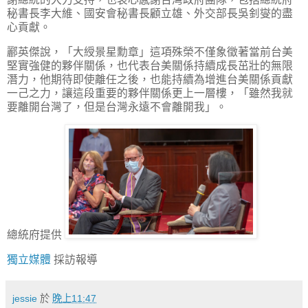
秘書長李大維、國安會秘書長顧立雄、外交部長吳釗燮的盡
心貢獻。
酈英傑說，「大綬景星勳章」這項殊榮不僅象徵著當前台美
堅實強健的夥伴關係，也代表台美關係持續成長茁壯的無限
潛力，他期待即使離任之後，也能持續為增進台美關係貢獻
一己之力，讓這段重要的夥伴關係更上一層樓，「雖然我就
要離開台灣了，但是台灣永遠不會離開我」。
總統府提供
獨立媒體
採訪報導
jessie
於
晚上11:47