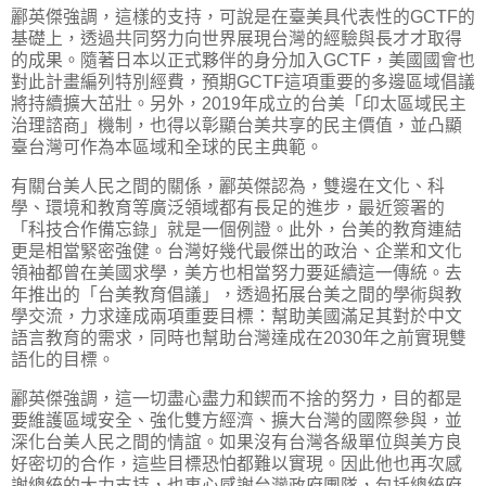
酈英傑強調，這樣的支持，可說是在臺美具代表性的GCTF的
基礎上，透過共同努力向世界展現台灣的經驗與長才才取得
的成果。隨著日本以正式夥伴的身分加入GCTF，美國國會也
對此計畫編列特別經費，預期GCTF這項重要的多邊區域倡議
將持續擴大茁壯。另外，2019年成立的台美「印太區域民主
治理諮商」機制，也得以彰顯台美共享的民主價值，並凸顯
臺台灣可作為本區域和全球的民主典範。
有關台美人民之間的關係，酈英傑認為，雙邊在文化、科
學、環境和教育等廣泛領域都有長足的進步，最近簽署的
「科技合作備忘錄」就是一個例證。此外，台美的教育連結
更是相當緊密強健。台灣好幾代最傑出的政治、企業和文化
領袖都曾在美國求學，美方也相當努力要延續這一傳統。去
年推出的「台美教育倡議」，透過拓展台美之間的學術與教
學交流，力求達成兩項重要目標：幫助美國滿足其對於中文
語言教育的需求，同時也幫助台灣達成在2030年之前實現雙
語化的目標。
酈英傑強調，這一切盡心盡力和鍥而不捨的努力，目的都是
要維護區域安全、強化雙方經濟、擴大台灣的國際參與，並
深化台美人民之間的情誼。如果沒有台灣各級單位與美方良
好密切的合作，這些目標恐怕都難以實現。因此他也再次感
謝總統的大力支持，也衷心感謝台灣政府團隊，包括總統府