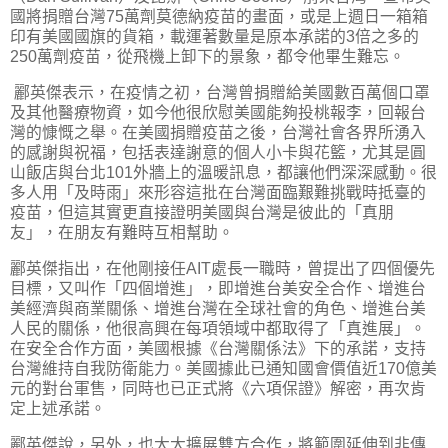
國將捐贈台灣75萬劑莫德納疫苗的畫面，或是上週日一箱箱
印有美國國旗的貨箱，載運著數量是原本承諾的3倍之多的
250萬劑疫苗，從飛機上卸下的景象，都令他畢生難忘。
酈英傑表示，在疫情之初，台灣曾捐贈給美國數百萬個口罩
及其他醫療物資，如今他很欣慰美國能夠投桃報李，回報台
灣的慷慨之舉。在美國捐贈疫苗之後，台灣社會各界所湧入
的感謝與祝福，包括表達謝意的個人小卡與花籃，尤其是圓
山飯店與台北101外牆上的溫暖訊息，都讓他們深深感動。很
多人用「及時雨」來形容這批在台灣面臨艱難挑戰時抵臺的
疫苗，但這其實更直接證明美國與台灣是彼此的「真朋
友」，在朋友有難時互相幫助。
酈英傑指出，在他剛接任AIT處長一職時，曾提出了四個優先
目標，又叫作「四個增進」，即增進台美安全合作、增進台
美經濟與商業關係、增進台灣在全球社會的角色、增進台美
人民的關係，他很高興在每項領域中都取得了「真進展」。
在安全合作方面，美國根據《台灣關係法》下的承諾，支持
台灣維持自我防衛能力。美國據此已通知國會價值近170億美
元的對台軍售，同時也已正式將《六項保證》解密，再次肯
定上述承諾。
酈英傑說，另外，也大大擴展雙方合作，將範圍延伸到非傳