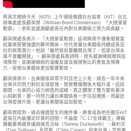
蔡英文總統今天（6/25）上午頒授美國在台協會（AIT）台北
辦事處處長酈英傑（William Brent Christensen）「大綬景星
勳章」，表彰並感謝酈處長任內對台美關係之努力與貢獻。
酈英傑處長表示，「大綬景星勳章」這項殊榮不僅象徵著當
前臺美堅實強健的夥伴關係，也代表臺台美關係持續成長茁
壯的無限潛力。他說「雖然我就要離開台灣了，但是台灣永
遠不會離開我」。 酈英傑處長致詞時，首先感謝總統贈與這
項殊榮，並謝謝總統的溫暖友誼及展現無比的勇氣及領導
力，促使台美關係更加堅實緊密。
酈英傑表示，台美關係與眾不同且世上少見，過去一年半來
台美共同努力對抗全球疫情，致使雙邊關係大幅升溫。這段
期間，台美同心協力締造的成績，真正體現了雙方都有著決
心與創意，要一同努力讓台美關係進一步往前邁進，而最近
台灣疫情升高，更讓台美關係益加緊密。
酈英傑提到，過去幾週發生的幾件事，將會成為他在擔任AIT
處長任內最彌足珍貴的回憶。不論是「C-17全球霸王」運輸
機載著美國參議員達克沃絲（Tammy Duckworth）、蘇利文
（Dan Sullivan）及昆斯（Chris Coons）前來台灣，宣布美