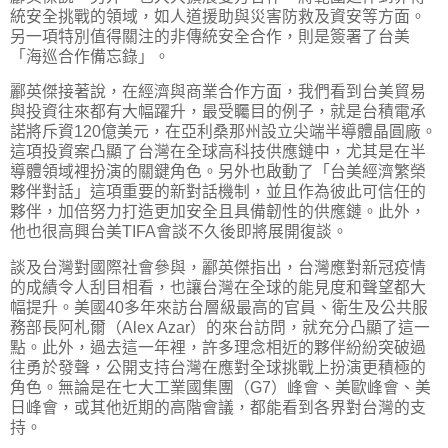
統安全挑戰的領域，如人道援助與災害防救及資安等方面。
另一項特別值得關注的非傳統安全合作，則是簽署了台美
「海巡合作備忘錄」。
酈英傑接著說，在經濟與商業合作方面，我們看到台美貿易
與投資往來都有大幅躍升，最受矚目的例子，就是台積電承
諾將斥資120億美元，在亞利桑那州設立尖端半導體晶圓廠。
這項投資案凸顯了台灣在全球高科技供應鏈中，尤其是在半
導體領域裡扮演的關鍵角色。另外也啟動了「台美經濟繁榮
夥伴對話」這項重要的新對話機制，並且作為彼此可信任的
夥伴，加倍努力打造更加安全且具備韌性的供應鏈。此外，
他也很高興台美TIFA會談不久後即將展開復談。
談及台灣對國際社會參與，酈英傑指出，台灣應對新冠疫情
的成績令人刮目相看，也讓台灣在全球的能見度和聲望都大
幅提升。美國40多年來訪台層級最高的官員、衛生及公共服
務部長阿札爾（Alex Azar）的來台訪問，就充分凸顯了這一
點。此外，過去這一年裡，許多理念相近的夥伴紛紛突破過
往勇於發聲，公開支持台灣在應對全球挑戰上扮演更積極的
角色。無論是在七大工業國集團（G7）峰會、美歐峰會、美
日峰會，或其他近期的高階會議，都能看到各界對台灣的支
持。