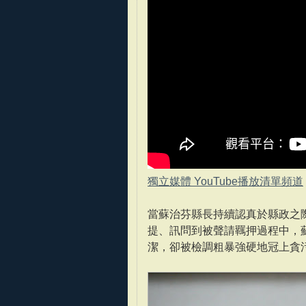
獨立媒體 YouTube播放清單頻道
當蘇治芬縣長持續認真於縣政之
提、訊問到被聲請羈押過程中，
潔，卻被檢調粗暴強硬地冠上貪