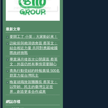
最新文章
要開工了 小英：大家動起來！
訪歐前與賴清德會面 蔡英文：
結合相近力量 共同對應嚴峻國
際政經挑戰
畢業滿月後首次公開露面 蔡英
文：外面仍然有事情需要關心
青鳥行動登紐約時報廣場 500名
群眾力挺台灣民主
晚宴就職致賀團團長 蔡英文：
以堅韌、民主的臺灣立足世
界，創造更多合作成果
網誌存檔