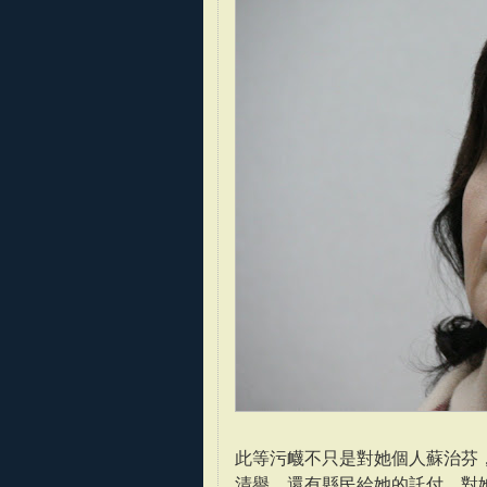
此等污衊不只是對她個人蘇治芬
清譽，還有縣民給她的託付，對