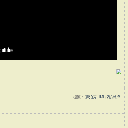
標籤：
蘇治芬
,
IMI 採訪報導