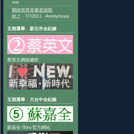
ous
開頭背景音樂是誰唱
的？
- 7/7/2011
- Anonymous
五都選舉．新北市全紀錄
蔡英文網路總部
五都選舉．大台中全紀錄
蘇嘉全 iToro 官方網站