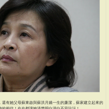
，還有她父母蘇東啟與蘇洪月嬌一生的廉潔，蘇家建立起來的
她的相信！在在都讓她清楚明白清白不容玷污！