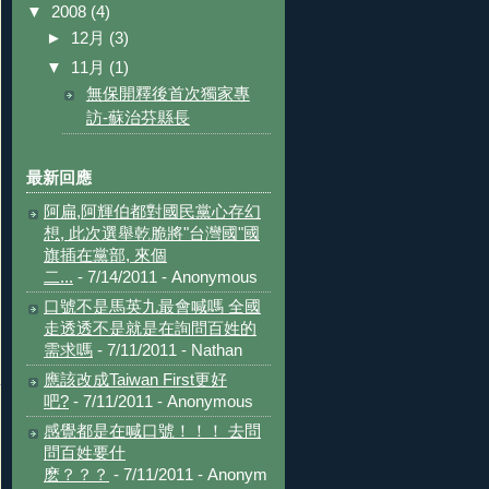
▼
2008
(4)
►
12月
(3)
▼
11月
(1)
無保開釋後首次獨家專
訪-蘇治芬縣長
最新回應
阿扁,阿輝伯都對國民黨心存幻
想, 此次選舉乾脆將"台灣國"國
旗插在黨部, 來個
二...
- 7/14/2011
- Anonymous
口號不是馬英九最會喊嗎 全國
走透透不是就是在詢問百姓的
需求嗎
- 7/11/2011
- Nathan
應該改成Taiwan First更好
吧?
- 7/11/2011
- Anonymous
感覺都是在喊口號！！！ 去問
問百姓要什
麽？？？
- 7/11/2011
- Anonym