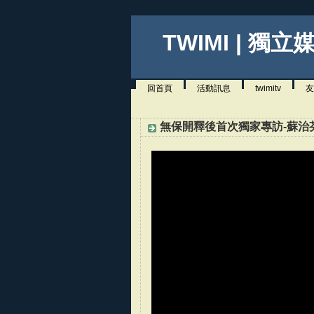
TWIMI | 獨立
回首頁
活動訊息
twimitv
友
無保開釋後首次獨家專訪-蘇治