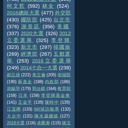
柯文哲
(592)
林全
(524)
2016總統大選
(477)
外交部
(430)
國防部
(425)
台北市
(376)
謝長廷
(356)
美國
(337)
2020大選
(326)
2012
立委選舉
(325)
李登輝
(323)
新北市
(297)
韓國瑜
(269)
經濟部
(267)
五都選
舉
(253)
2016立委選舉
(249)
2014七合一大選
(238)
顧立雄
(222)
朱立倫
(205)
衛福部
(190)
蘇嘉全
(188)
內政部
(186)
游錫堃
(179)
郭台銘
(164)
教育部
(158)
日本
(158)
李登輝基金會
(141)
王金平
(139)
陳時中
(139)
江宜樺
(133)
IMI採訪報導
(132)
大台中
(131)
陳水扁總統
(127)
2018大選
(116)
卓榮泰
(115)
姚文