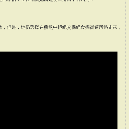
熬，但是，她仍選擇在煎熬中拒絕交保絕食捍衛這段路走來，
。