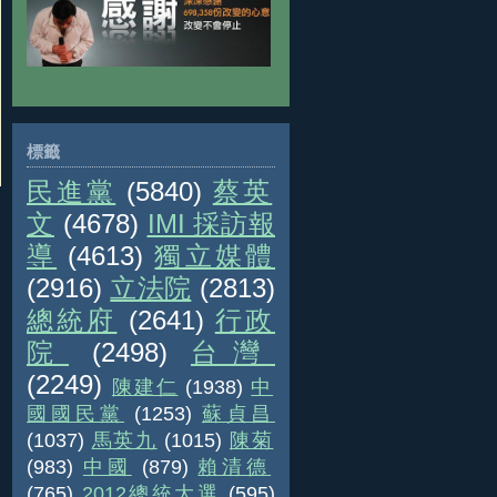
標籤
民進黨
(5840)
蔡英
文
(4678)
IMI 採訪報
導
(4613)
獨立媒體
(2916)
立法院
(2813)
總統府
(2641)
行政
院
(2498)
台灣
(2249)
陳建仁
(1938)
中
國國民黨
(1253)
蘇貞昌
(1037)
馬英九
(1015)
陳菊
(983)
中國
(879)
賴清德
(765)
2012總統大選
(595)