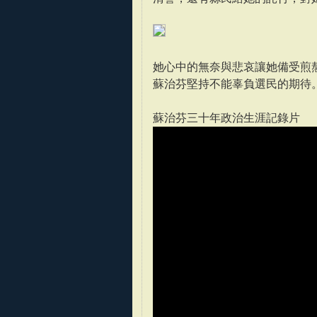
她心中的無奈與悲哀讓她備受煎
蘇治芬堅持不能辜負選民的期待
蘇治芬三十年政治生涯記錄片