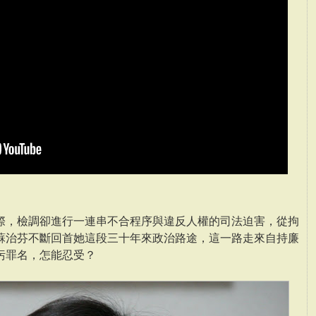
際，檢調卻進行一連串不合程序與違反人權的司法迫害，從拘
蘇治芬不斷回首她這段三十年來政治路途，這一路走來自持廉
污罪名，怎能忍受？