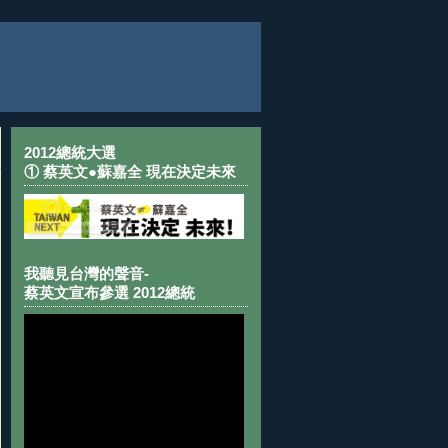
2012總統大選
① 蔡英文●蘇嘉全 現在決定未來
我聽見台灣的聲音-
蔡英文宣布參選 2012總統