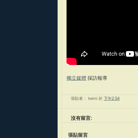
獨立媒體
採訪報導
張貼者：
twimi
於
下午2:54
沒有留言:
張貼留言